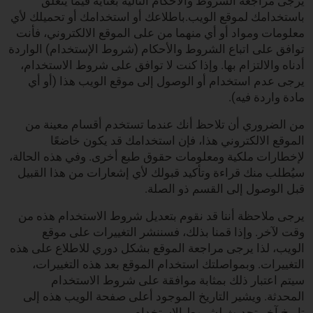
يرجى مراجعة الشروط والأحكام التالية بعناية فيما يتعلق
باستخدامك لموقع الويب.باطلاعك أو استخدامك أو تحميلك لأي
معلومات ومواد أو أي منهما من على الموقع الالكتروني، فأنت
توافق على اتباع الشروط والأحكام (شروط الإستخدام) الواردة
أدناه والالتزام بها. وإذا كنت لا توافق على شروط الاستخدام،
يرجى عدم استخدام أو الوصول إلى موقع الويب هذا (أو أي
مادة واردة فيه).
من الضروري أن تلاحظ أنك عندما تستخدم أقسام معينة من
الموقع الالكتروني هذا، فإن استخدامك قد يكون خاضعًا
لإخطارات ملكية ومعلومات حقوق طبع أخرى. وفي هذه الحالة،
سيُطلب منك قراءة وتأكيد قبولك لأي إشعارات من هذا القبيل
قبل الوصول إلى القسم ذو الصلة.
يرجى ملاحظة أننا قد نقوم بتعديل شروط الاستخدام هذه من
وقت لآخر. وإذا قمنا بذلك، فسننشر التغييرات على موقع
الويب، لذا يرجى مراجعة الموقع بشكل دوري للاطلاع على هذه
التغييرات. وبمواصلتك استخدام الموقع بعد هذه التغييرات،
سيتم اعتبار ذلك بمثابة موافقة على شروط الاستخدام
المحدثة. ويشير التاريخ الموجود أعلى صفحة الويب هذه إلى
تاريخ آخر تحديث لشروط الاستخدام.