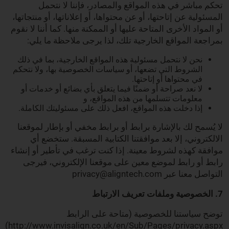
تحكم مباشر في هذه المواقع والمصادر، فإننا لا نتحمل
المسئولية عن إتاحتها، أو عن محتواها، أو إعلاناتها، أو منتجاتها،
أو المواد الأخرى المتاحة عليها أو الممكنة منها. كما أننا لا نقوم
بمراجعة المواقع الخارجية تلك، لذا يرجى ملاحظة ما يلي:
نحن لا نتحمل مسئولية هذه المواقع الخارجية، بما في ذلك
الشروط التي تضعها، أو سياسات الخصوصية بها، ولا نتحكم
في محتواها أو إتاحتها.
لا نعد صراحة أو ضمنًا فيما يتعلق بأي بضائع أو خدمات أو
معلومات تتسلمها من هذه المواقع، و
إذا دخلت هذه المواقع، افعل ذلك على مسئوليتك الكاملة.
لا يُسمح لك بالإشارة برابط أو برابط مخفي أو بإطار لموقعنا
الالكتروني، إلا بعد موافقتنا الكتابية المسبقة. ستخضع أي
موافقة كهذه لشروط معينة. إذا كنت ترغب في تأطير أو إنشاء
رابط أو رابط لموضع معين على موقعنا الإلكتروني، فيرجى
التواصل معنا عبر privacy@aligntech.com
7. الخصوصية وملفات تعريف الارتباط
توضح سياستنا للخصوصية (متاحة على الرابط
http://www.invisalign.co.uk/en/Sub/Pages/privacy.aspx)