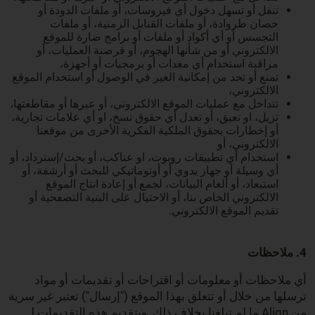
تنقل أو تسهل دخول أي فيروسات، أو ملفات الدودة أو
حصان طروادة، أو ملفات القنابل الزمنية، أو ملفات
التجسس أو أي أكواد أو ملفات أو برامج ضارة للموقع
الالكتروني أو من شأنها الهجوم، أو قرصنة العمليات، أو
مراقبة استخدام أي معدات أو برمجيات أو أجهزة،
تمنع أو تحد من إمكانية الغير في الوصول أو استخدام الموقع
الالكتروني،
تتداخل مع عمليات الموقع الالكتروني، أو عبرها أو مقاطعتها،
تزيل، او تعيق، أو تعدل أي حقوق نسخ، او أي علامات تجارية،
أو إخطارات بحقوق الملكية الفكرية الأخرى من موقعنا
الالكتروني، أو
استخدام أي تطبيقات روبوت، او عناكب، أو بحث/إسترداد، أو
أي وسيلة أو جهاز يدوي أو أوتوماتيكي للبحث أو أرشفة، أو
استبعاد، أو ألغام البيانات، لجمع أو إعادة انتاج الموقع
الالكتروني الخاص بنا، أو الاحتيال على البنية التصفحية أو
تقديم الموقع الالكتروني.
4. ملاحظات
أي ملاحظات أو معلومات أو اقتراحات أو تقديمات أو مواد
ترسلها من خلال أو تتعلق بهذا الموقع ("إرسال") تعتبر غير سرية
من Align ما لم تبلغنا بخلاف ذلك. وبتقديم هذه التقديمات لـ