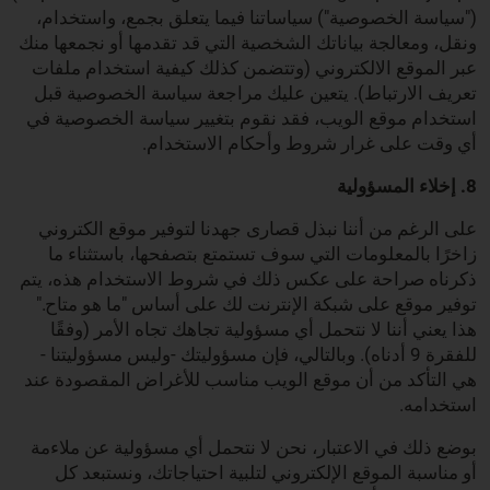
("سياسة الخصوصية") سياساتنا فيما يتعلق بجمع، واستخدام،
ونقل، ومعالجة بياناتك الشخصية التي قد تقدمها أو نجمعها منك
عبر الموقع الالكتروني (وتتضمن كذلك كيفية استخدام ملفات
تعريف الارتباط). يتعين عليك مراجعة سياسة الخصوصية قبل
استخدام موقع الويب، فقد نقوم بتغيير سياسة الخصوصية في
أي وقت على غرار شروط وأحكام الاستخدام.
8. إخلاء المسؤولية
على الرغم من أننا نبذل قصارى جهدنا لتوفير موقع الكتروني
زاخرًا بالمعلومات التي سوف تستمتع بتصفحها، باستثناء ما
ذكرناه صراحة على عكس ذلك في شروط الاستخدام هذه، يتم
توفير موقع على شبكة الإنترنت لك على أساس "ما هو متاح."
هذا يعني أننا لا نتحمل أي مسؤولية تجاهك تجاه الأمر (وفقًا
للفقرة 9 أدناه). وبالتالي، فإن مسؤوليتك -وليس مسؤوليتنا -
هي التأكد من أن موقع الويب مناسب للأغراض المقصودة عند
استخدامه.
بوضع ذلك في الاعتبار، نحن لا نتحمل أي مسؤولية عن ملاءمة
أو مناسبة الموقع الإلكتروني لتلبية احتياجاتك، ونستبعد كل