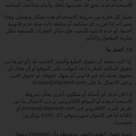
الاستخدام هذه، يحق لك تقديمها بلغتك وأمام محاكمك المحلية.
تعمل كل فقرة من شروط الاستخدام هذه بشكل منفصل. وهذا
يعني أنه إذا قررت أي محكمة أو سلطة ذات صلة عدم قانونية
أحدها، أو عدم قابليته للتنفيذ، فإن سائر الفقرات المتبقية تظل
سارية المفعول والتأثير.
12. اتصل بنا
إذا كنت تعتقد أن حقوق الطبع والنشر الخاصة بك (أو غيرها من
حقوق الملكية الفكرية) قد انتهكت على الموقع أو أن هناك أي
محتوى تعتقد أنه غير قانوني أو ينتهك حقوقك أو حقوق الغير،
يرجى الاتصال بنا على privacy@aligntech.com
إذا كان لديك أي أسئلة أو شكاوى أخرى بشأن شروط
الاستخدام هذه أو الموقع الإلكتروني، يرجى الاتصال بنا عن
طريق البريد الإلكتروني في privacy@aligntech.com أو
الكتابة لنا في العنوان سورستوفي 22، 6343 روتكروز،
سويسرا..
جميع حقوق الطبع والنشر محفوظة وأن Invisalign وشعار