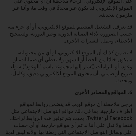
على الموقع الإلكتروني، الرجاء ملاحظة أن أي محتوى على
الموقع الإلكتروني قد يكون غير محدثًا في وقت ما، وأننا غير
ملزمون بتحديثه.
قد نعرقل التشغيل المنتظم للموقع الالكتروني، أو أي جزء منه
حسب الضرورة لأداء الصيانة الدورية وغير الدورية، ولتصحيح
الأخطاء، وعمل التغييرات الأخرى.
لا نضمن كذلك أن الموقع الالكتروني، او أي من محتوياته،
سيكون خاليًا من الخطأ أو السهو، ولا نعطي أي ضمانات، او
وعود، أو التزامات (يُشار إليها مجموعة باسم "الوعود") سواء
صريح أو ضمني بأن محتوى الموقع الالكتروني دقيق، وكامل،
ومحدث.
6. المواقع والمصادر الأخرى
يرجى ملاحظة أن موقع الويب قد يتضمن روابط لمواقع
أطراف خارجية، بما في ذلك مواقع التواصل الاجتماعي مثل
Facebook أو Twitter، بحيث يتم توفير هذه الروابط لراحتك
فقط ولا تدل على أننا ندعم أي مواقع خارجية أو أي حساب
على وسائل التواصل الاجتماعي التي ربطنا بها. ولأنه ليس لدينا