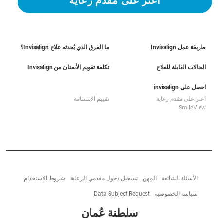
اعثر على مقدم رعاية
طريقة عمل Invisalign
ما الفرق الذي يُحدثه علاج Invisalign؟
الحالات القابلة للعلاج
تكلفة تقويم الأسنان من Invisalign
احصل على invisalign
اعثر على مقدم رعاية
تقييم الابتسامة
SmileView
الأسئلة الشائعة
المِهن
تسجيل دخول مقدمي الرعاية
شروط الاستخدام
سياسة الخصوصية
Data Subject Request
سلطنة عُمان