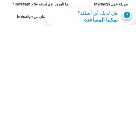
طريقة عمل Invisalign
ما الفرق الذي يُحدثه علاج Invisalign؟
هل لديك أي أسئلة؟
الحالات القابلة للعلاج
تكلفة تقويم الأسنان من Invisalign
يمكننا المساعدة
احصل على invisalign
اعثر على مقدم رعاية
تقييم الابتسامة
SmileView
الأسئلة الشائعة
المِهن
تسجيل دخول مقدمي الرعاية
شروط الاستخدام
سياسة الخصوصية
Data Subject Request
سلطنة عُمان
© Invisalign.com 2026