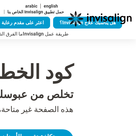
arabic
english
|
حمل تطبيق Invisalign الخاص بنا
هل يناسبك علاج Invisalign؟
اعثر على مقدم رعاية Invisalign
طريقة عمل Invisalign
ما الفرق الذي يُح
كود الخطأ 04
تخلص من عبوسك
هذه الصفحة غير متاحة،