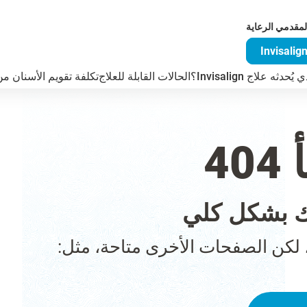
لمقدمي الرعاية
دثه علاج Invisalign؟
الحالات القابلة للعلاج
تكلفة تقويم الأسنان من visalign
4
 بشكل كلي
 لكن الصفحات الأخرى متاحة، مثل: