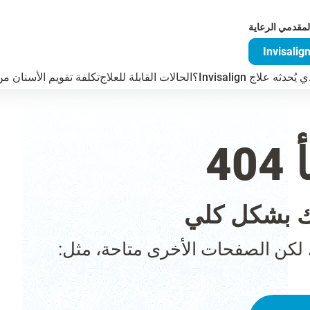
لمقدمي الرعاية
دثه علاج Invisalign؟
الحالات القابلة للعلاج
تكلفة تقويم الأسنان من visalign
4
 بشكل كلي
 لكن الصفحات الأخرى متاحة، مثل: