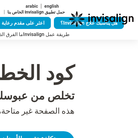
arabic
english
|
حمل تطبيق Invisalign الخاص بنا
هل يناسبك علاج Invisalign؟
اعثر على مقدم رعاية Invisalign
طريقة عمل Invisalign
ما الفرق الذي يُح
كود الخطأ 04
تخلص من عبوسك
هذه الصفحة غير متاحة،