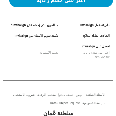
اعثر على مقدم رعاية
طريقة عمل Invisalign
ما الفرق الذي يُحدثه علاج Invisalign؟
الحالات القابلة للعلاج
تكلفة تقويم الأسنان من Invisalign
احصل على invisalign
اعثر على مقدم رعاية
تقييم الابتسامة
SmileView
الأسئلة الشائعة
المِهن
تسجيل دخول مقدمي الرعاية
شروط الاستخدام
سياسة الخصوصية
Data Subject Request
سلطنة عُمان