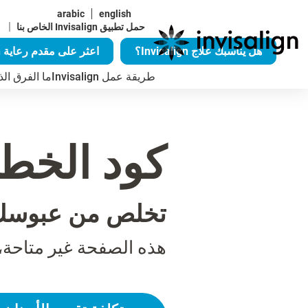
arabic
english
|
حمل تطبيق Invisalign الخاص بنا
هل يناسبك علاج Invisalign؟
اعثر على مقدم رعاية Invisalign
طريقة عمل Invisalign
ما الفرق الذي يُح
كود الخطأ 04
تخلص من عبوسك
هذه الصفحة غير متاحة،