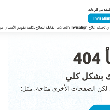
لمقدمي الرعاية
دثه علاج Invisalign؟
الحالات القابلة للعلاج
تكلفة تقويم الأسنان من visalign
4
 بشكل كلي
 لكن الصفحات الأخرى متاحة، مثل: