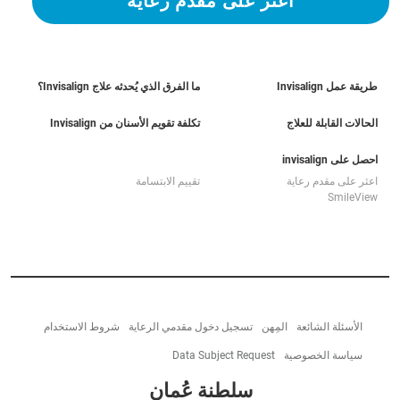
اعثر على مقدم رعاية
طريقة عمل Invisalign
ما الفرق الذي يُحدثه علاج Invisalign؟
الحالات القابلة للعلاج
تكلفة تقويم الأسنان من Invisalign
احصل على invisalign
اعثر على مقدم رعاية
تقييم الابتسامة
SmileView
الأسئلة الشائعة
المِهن
تسجيل دخول مقدمي الرعاية
شروط الاستخدام
سياسة الخصوصية
Data Subject Request
سلطنة عُمان