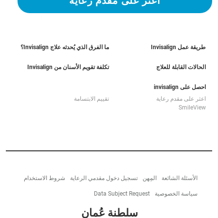
اعثر على مقدم رعاية
طريقة عمل Invisalign
ما الفرق الذي يُحدثه علاج Invisalign؟
الحالات القابلة للعلاج
تكلفة تقويم الأسنان من Invisalign
احصل على invisalign
اعثر على مقدم رعاية
تقييم الابتسامة
SmileView
الأسئلة الشائعة
المِهن
تسجيل دخول مقدمي الرعاية
شروط الاستخدام
سياسة الخصوصية
Data Subject Request
سلطنة عُمان